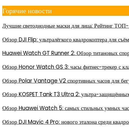
Перейти
Горячие новости
к
содержимому
Лучшие светодиодные маски для лица: Рейтинг ТОП-
Обзор DJI Flip: ультралёгкого квадрокоптера для съё
Huawei Watch GT Runner 2: Обзор титановых спор
Обзор Honor Watch GS 3: часы фитнес-трекер с кл
Обзор Polar Vantage V2 спортивных часов для бег
Обзор KOSPET Tank T3 Ultra 2: ультра-защищённых
Обзор Huawei Watch 5: самых стильных умных часо
Обзор DJI Mavic 4 Pro: нового эталона среди квадр