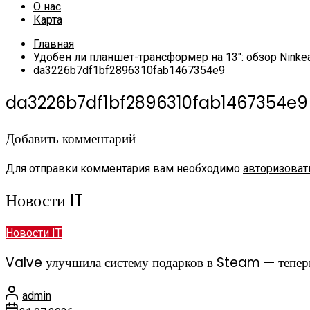
О нас
Карта
Главная
Удобен ли планшет-трансформер на 13″: обзор Ninke
da3226b7df1bf2896310fab1467354e9
da3226b7df1bf2896310fab1467354e9
Добавить комментарий
Для отправки комментария вам необходимо
авторизоват
Новости IT
Новости IT
Valve улучшила систему подарков в Steam — теперь
admin