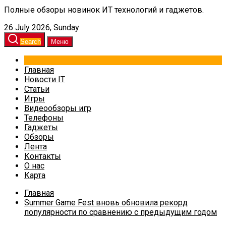
Полные обзоры новинок ИТ технологий и гаджетов.
26 July 2026, Sunday
Search
Меню
Главная
Новости IT
Статьи
Игры
Видеообзоры игр
Телефоны
Гаджеты
Обзоры
Лента
Контакты
О нас
Карта
Главная
Summer Game Fest вновь обновила рекорд
популярности по сравнению с предыдущим годом