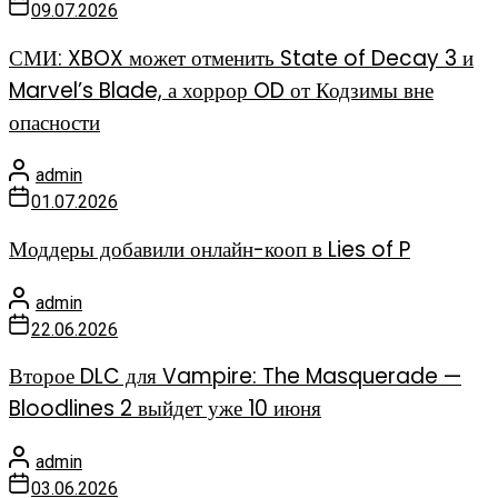
09.07.2026
СМИ: XBOX может отменить State of Decay 3 и
Marvel’s Blade, а хоррор OD от Кодзимы вне
опасности
admin
01.07.2026
Моддеры добавили онлайн-кооп в Lies of P
admin
22.06.2026
Второе DLC для Vampire: The Masquerade —
Bloodlines 2 выйдет уже 10 июня
admin
03.06.2026