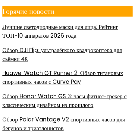
Перейти
Горячие новости
к
содержимому
Лучшие светодиодные маски для лица: Рейтинг
ТОП-10 аппаратов 2026 года
Обзор DJI Flip: ультралёгкого квадрокоптера для
съёмки 4K
Huawei Watch GT Runner 2: Обзор титановых
спортивных часов с Curve Pay
Обзор Honor Watch GS 3: часы фитнес-трекер с
классическим дизайном из прошлого
Обзор Polar Vantage V2 спортивных часов для
бегунов и триатлонистов