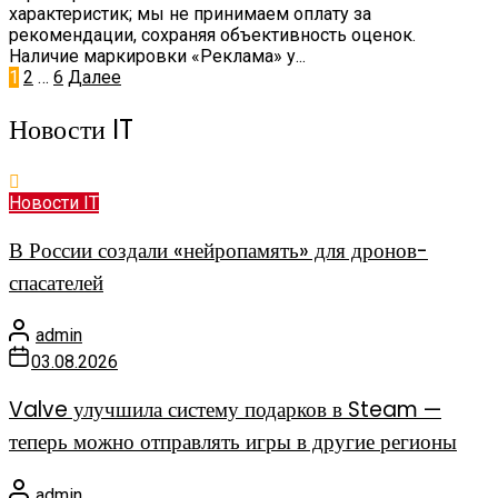
характеристик; мы не принимаем оплату за
рекомендации, сохраняя объективность оценок.
Наличие маркировки «Реклама» у...
Пагинация
1
2
…
6
Далее
записей
Новости IT
Новости IT
В России создали «нейропамять» для дронов-
спасателей
admin
03.08.2026
Valve улучшила систему подарков в Steam —
теперь можно отправлять игры в другие регионы
admin