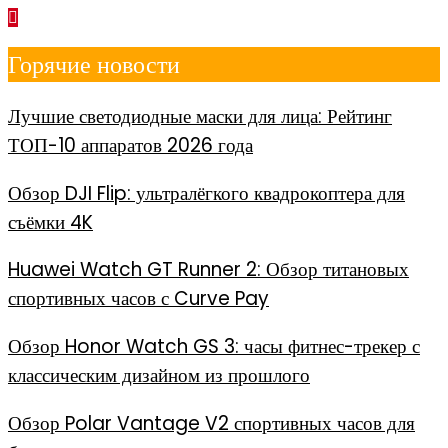
Перейти
к
Горячие новости
содержимому
Лучшие светодиодные маски для лица: Рейтинг
ТОП-10 аппаратов 2026 года
Обзор DJI Flip: ультралёгкого квадрокоптера для
съёмки 4K
Huawei Watch GT Runner 2: Обзор титановых
спортивных часов с Curve Pay
Обзор Honor Watch GS 3: часы фитнес-трекер с
классическим дизайном из прошлого
Обзор Polar Vantage V2 спортивных часов для