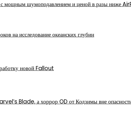
с мощным шумоподавлением и ценой в разы ниже Ai
роков на исследование океанских глубин
работку новой Fallout
vel’s Blade, а хоррор OD от Кодзимы вне опасност