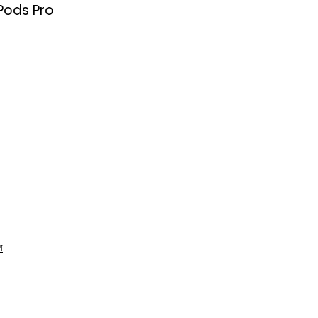
rPods Pro
и