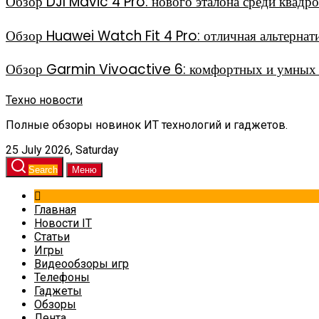
Обзор DJI Mavic 4 Pro: нового эталона среди квадр
Обзор Huawei Watch Fit 4 Pro: отличная альтерна
Обзор Garmin Vivoactive 6: комфортных и умных 
Техно новости
Полные обзоры новинок ИТ технологий и гаджетов.
25 July 2026, Saturday
Search
Меню
Главная
Новости IT
Статьи
Игры
Видеообзоры игр
Телефоны
Гаджеты
Обзоры
Лента