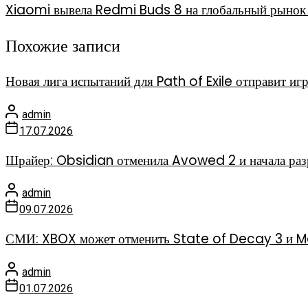
Xiaomi вывела Redmi Buds 8 на глобальный рынок 
Похожие записи
Новая лига испытаний для Path of Exile отправит иг
admin
17.07.2026
Шрайер: Obsidian отменила Avowed 2 и начала раз
admin
09.07.2026
СМИ: XBOX может отменить State of Decay 3 и Mar
admin
01.07.2026