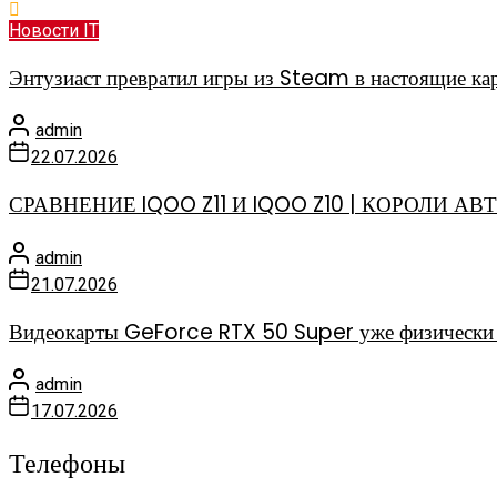
Новости IT
Энтузиаст превратил игры из Steam в настоящие к
admin
22.07.2026
СРАВНЕНИЕ IQOO Z11 И IQOO Z10 | КОРОЛИ 
admin
21.07.2026
Видеокарты GeForce RTX 50 Super уже физически и
admin
17.07.2026
Телефоны