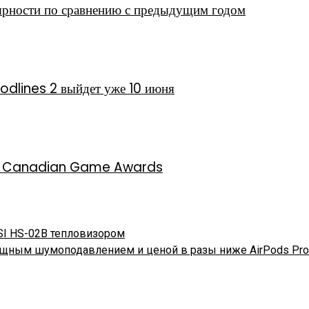
рности по сравнению с предыдущим годом
dlines 2 выйдет уже 10 июня
рсии Canadian Game Awards
RSI HS-02B тепловизором
мощным шумоподавлением и ценой в разы ниже AirPods Pro