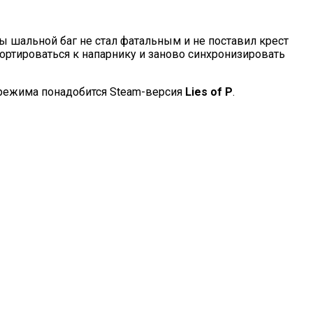
 шальной баг не стал фатальным и не поставил крест
ртироваться к напарнику и заново синхронизировать
о режима понадобится Steam-версия
Lies of P
.