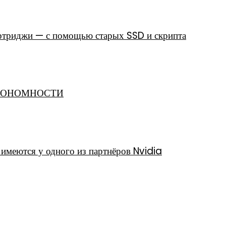
артриджи — с помощью старых SSD и скрипта
АВТОНОМНОСТИ
меются у одного из партнёров Nvidia