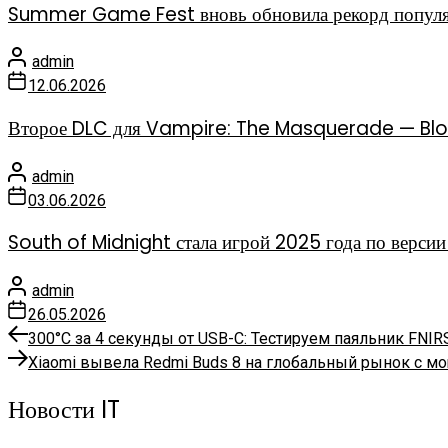
Summer Game Fest вновь обновила рекорд популя
admin
12.06.2026
Второе DLC для Vampire: The Masquerade — Bloo
admin
03.06.2026
South of Midnight стала игрой 2025 года по ве
admin
26.05.2026
Предыдущая
Навигация
300°C за 4 секунды от USB-C: Тестируем паяльник FNI
запись:
Следующая
Xiaomi вывела Redmi Buds 8 на глобальный рынок с 
по
запись:
Новости IT
записям