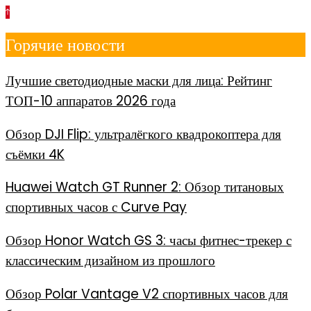
Перейти
к
Горячие новости
содержимому
Лучшие светодиодные маски для лица: Рейтинг
ТОП-10 аппаратов 2026 года
Обзор DJI Flip: ультралёгкого квадрокоптера для
съёмки 4K
Huawei Watch GT Runner 2: Обзор титановых
спортивных часов с Curve Pay
Обзор Honor Watch GS 3: часы фитнес-трекер с
классическим дизайном из прошлого
Обзор Polar Vantage V2 спортивных часов для