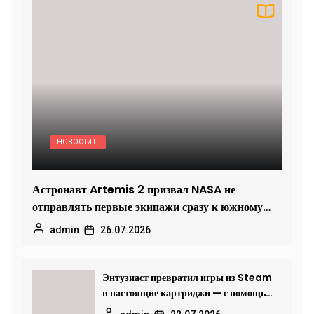
НОВОСТИ IT
Астронавт Artemis 2 призвал NASA не
отправлять первые экипажи сразу к южному
полюсу Луны
admin
26.07.2026
Энтузиаст превратил игры из Steam
в настоящие картриджи — с помощью
старых SSD и скрипта