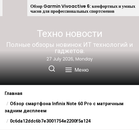
Android
Обзор Garmin Vivoactive 6: комфортных и умных
часов для профессиональных спортсменов
Техно новости
Полные обзоры новинок ИТ технологий и
гаджетов.
27 July 2026, Monday
Меню
Главная
Обзор смартфона Infinix Note 60 Pro с матричным
задним дисплеем
0c6da12ddc6b7e3001754e2200f5a124