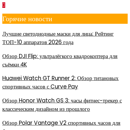
Перейти
к
Горячие новости
содержимому
Лучшие светодиодные маски для лица: Рейтинг
ТОП-10 аппаратов 2026 года
Обзор DJI Flip: ультралёгкого квадрокоптера для
съёмки 4K
Huawei Watch GT Runner 2: Обзор титановых
спортивных часов с Curve Pay
Обзор Honor Watch GS 3: часы фитнес-трекер с
классическим дизайном из прошлого
Обзор Polar Vantage V2 спортивных часов для