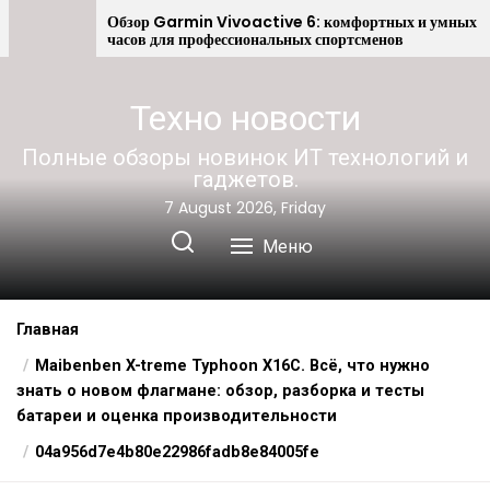
Android
Обзор Garmin Vivoactive 6: комфортных и умных
часов для профессиональных спортсменов
Техно новости
Полные обзоры новинок ИТ технологий и
гаджетов.
7 August 2026, Friday
Меню
Главная
Maibenben X-treme Typhoon X16C. Всё, что нужно
знать о новом флагмане: обзор, разборка и тесты
батареи и оценка производительности
04a956d7e4b80e22986fadb8e84005fe