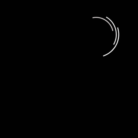
USB Type-A 3.2 Gen2
USB Type-С 3.2 Gen2
Индикаторы ноутбука размещены на
переднем торце. Здесь индикатор питания,
индикатор заряда аккумулятора и индикатор
активности накопителей. Последний, как ему
и полагается, постоянно моргает, что
доставляет определенный дискомфорт и
отвлекает.
Качество сборки корпуса Range 17 G2 Max