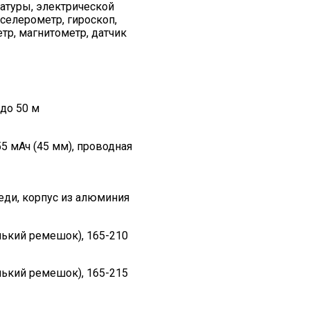
атуры, электрической
кселерометр, гироскоп,
тр, магнитометр, датчик
 до 50 м
455 мАч (45 мм), проводная
ереди, корпус из алюминия
нький ремешок), 165-210
нький ремешок), 165-215