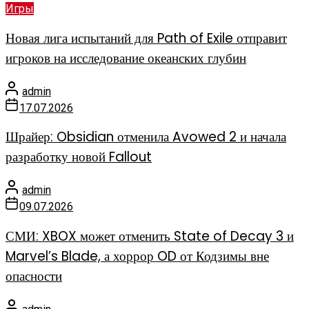
Игры
Новая лига испытаний для Path of Exile отправит
игроков на исследование океанских глубин
admin
17.07.2026
Шрайер: Obsidian отменила Avowed 2 и начала
разработку новой Fallout
admin
09.07.2026
СМИ: XBOX может отменить State of Decay 3 и
Marvel’s Blade, а хоррор OD от Кодзимы вне
опасности