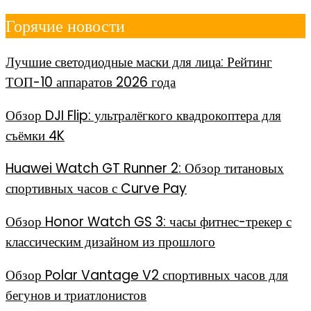
Перейти
Горячие новости
к
содержимому
Лучшие светодиодные маски для лица: Рейтинг
ТОП-10 аппаратов 2026 года
Обзор DJI Flip: ультралёгкого квадрокоптера для
съёмки 4K
Huawei Watch GT Runner 2: Обзор титановых
спортивных часов с Curve Pay
Обзор Honor Watch GS 3: часы фитнес-трекер с
классическим дизайном из прошлого
Обзор Polar Vantage V2 спортивных часов для
бегунов и триатлонистов