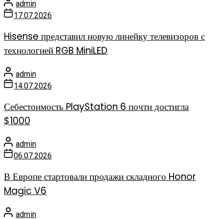
admin
17.07.2026
Hisense представил новую линейку телевизоров с
технологией RGB MiniLED
admin
14.07.2026
Себестоимость PlayStation 6 почти достигла
$1000
admin
06.07.2026
В Европе стартовали продажи складного Honor
Magic V6
admin