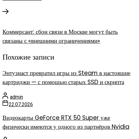
Коммерсант: сбои связи в Москве могут быть
связаны с «внешними ограничениями»
Похожие записи
Энтузиаст превратил игры из Steam в настоящие
картриджи — с помощью старых SSD и скрипта
admin
22.07.2026
Видеокарты GeForce RTX 50 Super уже
физически имеются у одного из партнёров Nvidia