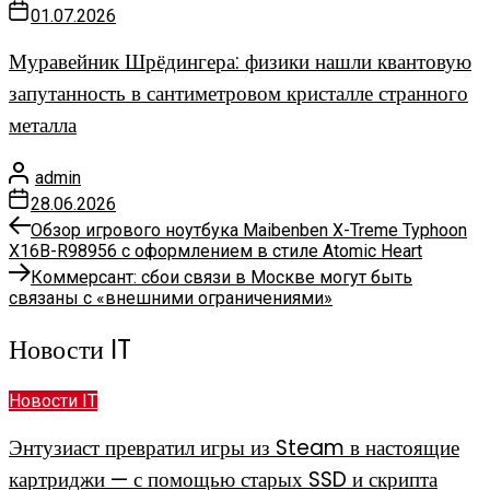
01.07.2026
Муравейник Шрёдингера: физики нашли квантовую
запутанность в сантиметровом кристалле странного
металла
admin
28.06.2026
Предыдущая
Навигация
Обзор игрового ноутбука Maibenben X-Treme Typhoon
запись:
X16B-R98956 с оформлением в стиле Atomic Heart
по
Следующая
Коммерсант: сбои связи в Москве могут быть
запись:
связаны с «внешними ограничениями»
записям
Новости IT
Новости IT
Энтузиаст превратил игры из Steam в настоящие
картриджи — с помощью старых SSD и скрипта