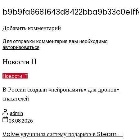
b9b9fa6681643d8422bba9b33c0e1ff
Добавить комментарий
Для отправки комментария вам необходимо
авторизоваться
.
Новости IT
Новости IT
В России создали «нейропамять» для дронов-
спасателей
admin
03.08.2026
Valve улучшила систему подарков в Steam —