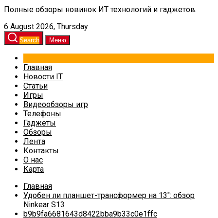
Полные обзоры новинок ИТ технологий и гаджетов.
6 August 2026, Thursday
Search
Меню
Главная
Новости IT
Статьи
Игры
Видеообзоры игр
Телефоны
Гаджеты
Обзоры
Лента
Контакты
О нас
Карта
Главная
Удобен ли планшет-трансформер на 13″: обзор
Ninkear S13
b9b9fa6681643d8422bba9b33c0e1ffc