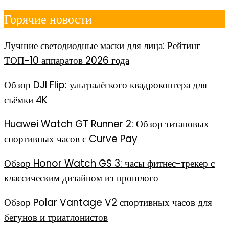
Перейти
Горячие новости
к
содержимому
Лучшие светодиодные маски для лица: Рейтинг
ТОП-10 аппаратов 2026 года
Обзор DJI Flip: ультралёгкого квадрокоптера для
съёмки 4K
Huawei Watch GT Runner 2: Обзор титановых
спортивных часов с Curve Pay
Обзор Honor Watch GS 3: часы фитнес-трекер с
классическим дизайном из прошлого
Обзор Polar Vantage V2 спортивных часов для
бегунов и триатлонистов