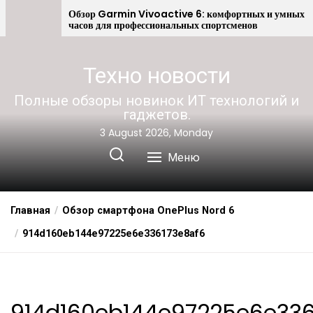
Android
Обзор Garmin Vivoactive 6: комфортных и умных
часов для профессиональных спортсменов
Техно новости
Полные обзоры новинок ИТ технологий и
гаджетов.
3 August 2026, Monday
Меню
Главная
Обзор смартфона OnePlus Nord 6
914d160eb144e97225e6e336173e8af6
914d160eb144e97225e6e336