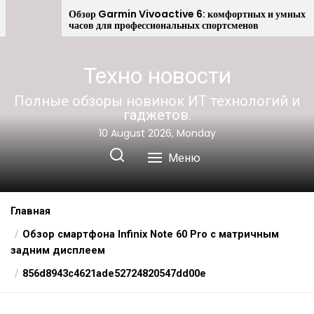
Android
Обзор Garmin Vivoactive 6: комфортных и умных
часов для профессиональных спортсменов
Техно новости
Полные обзоры новинок ИТ технологий и
гаджетов.
10 August 2026, Monday
Меню
Главная
Обзор смартфона Infinix Note 60 Pro с матричным
задним дисплеем
856d8943c4621ade52724820547dd00e