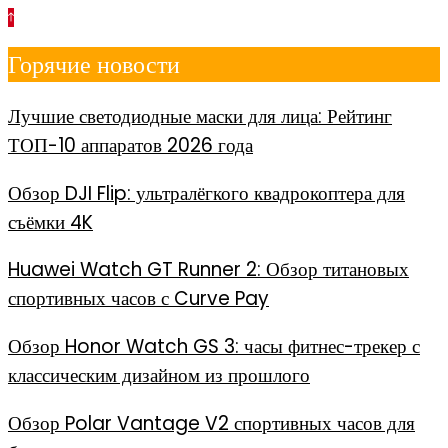
Перейти
к
Горячие новости
содержимому
Лучшие светодиодные маски для лица: Рейтинг
ТОП-10 аппаратов 2026 года
Обзор DJI Flip: ультралёгкого квадрокоптера для
съёмки 4K
Huawei Watch GT Runner 2: Обзор титановых
спортивных часов с Curve Pay
Обзор Honor Watch GS 3: часы фитнес-трекер с
классическим дизайном из прошлого
Обзор Polar Vantage V2 спортивных часов для