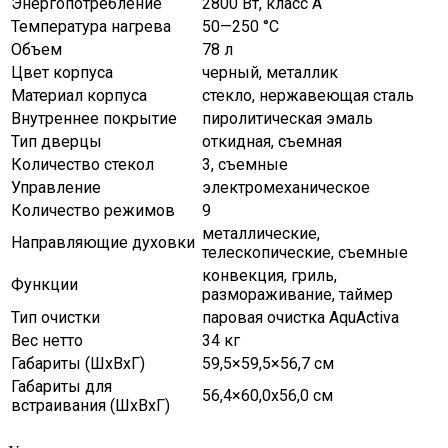
Энергопотребление
2800 Вт, класс A
Температура нагрева
50—250 °C
Объем
78 л
Цвет корпуса
черный, металлик
Материал корпуса
стекло, нержавеющая сталь
Внутреннее покрытие
пиролитическая эмаль
Тип дверцы
откидная, съемная
Количество стекол
3, съемные
Управление
электромеханическое
Количество режимов
9
металлические,
Направляющие духовки
телескопические, съемные
конвекция, гриль,
Функции
размораживание, таймер
Тип очистки
паровая очистка AquActiva
Вес нетто
34 кг
Габариты (ШxВxГ)
59,5×59,5×56,7 см
Габариты для
56,4×60,0x56,0 см
встраивания (ШxВxГ)