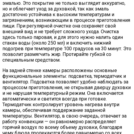
эмалью. Это покрытие не только выглядит аккуратно,
но и облегчает уход за духовкой, так как эмаль
достаточно устойчива к высоким температурам и
загрязнениям, возникающим в процессе приготовления
пищи. При регулярной очистке она сохраняет свой
внешний вид и не требует сложного ухода. Очистка
здесь только паровая, и для этого нужно налить один
стакан воды (около 250 мл) и включить нижний
подогрев при температуре 100 градусов на 30 минут. Это
позволит размягчить жир. Протирайте губкой со
специальным средством.
На задней стенке камеры расположены основные
функциональные элементы: подсветка, термодатчик и
вентилятор. Подсветка позволяет удобно наблюдать за
процессом приготовления, не открывая дверцу духовки
и не нарушая температурный режим. Она включается
автоматически и светится всегда при готовке.
Термодатчик контролирует уровень нагрева внутри
камеры, обеспечивая поддержание заданной
температуры. Вентилятор, в свою очередь, отвечает за
работу конвекции — он равномерно распределяет
горячий воздух по всему объему духовки, благодаря
чему блюда пропекаются более равномерно со всех