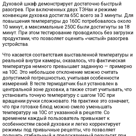
Духовой шкаф демонстрирует достаточно быстрый
разогрев. При включенных двух ТЭНах и режиме
конвекции духовка достигла 65C всего за 3 минуты. Для
повышения температуры до 160C потребовалось около
10 минут, а максимальные 250C были достигнуты за 18
минут. При этом тестирование проводилось без загрузки
продуктами, что позволяет оценить «чистый» разогрев
устройства.
Что касается соответствия выставленной температуры и
реальной внутри камеры, оказалось, что фактическая
температура немного превышает заданную — примерно
на 10C. Это небольшое отклонение можно считать
допустимой погрешностью, учитывая особенности
измерений. В тесте термодатчик был установлен в
центральной зоне духовки, а также стоит учитывать, что
установить точную температуру с шагом 10C при
вращении ручки сложновато. На практике это означает,
что при готовке блюд можно смело уменьшать
температуру на 10C от указанной в рецепте. Со
временем каждый пользователь привыкает к
особенностям своей духовки и легко корректирует
режимы под привычные рецепты, что позволяет
получать стабильный и предсказуемый результат при