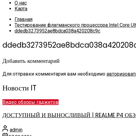
О нас
Карта
Главная
Тестирование флагманского процессора Intel Core Ul
ddedb3273952ae8bdca038a420208c9c
ddedb3273952ae8bdca038a420208
Добавить комментарий
Для отправки комментария вам необходимо
авторизоват
Новости IT
Видео обзоры гаджетов
ДОСТУПНЫЙ И ВЫНОСЛИВЫЙ | REALME P4 ОБЗ
admin