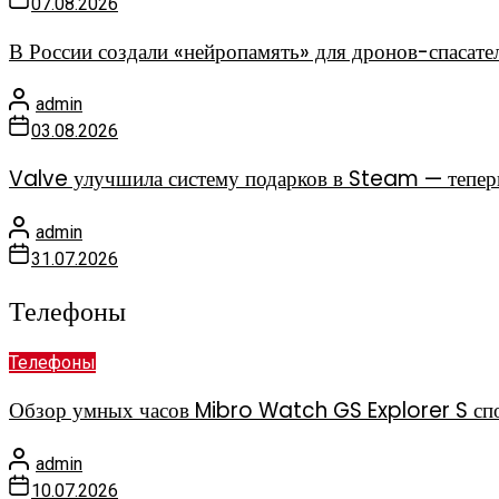
07.08.2026
В России создали «нейропамять» для дронов-спасате
admin
03.08.2026
Valve улучшила систему подарков в Steam — теперь
admin
31.07.2026
Телефоны
Телефоны
Обзор умных часов Mibro Watch GS Explorer S спо
admin
10.07.2026