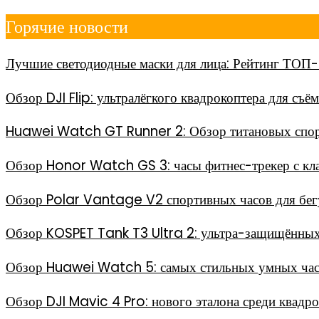
Перейти
Горячие новости
к
содержимому
Лучшие светодиодные маски для лица: Рейтинг ТОП-
Обзор DJI Flip: ультралёгкого квадрокоптера для съё
Huawei Watch GT Runner 2: Обзор титановых спор
Обзор Honor Watch GS 3: часы фитнес-трекер с кл
Обзор Polar Vantage V2 спортивных часов для бег
Обзор KOSPET Tank T3 Ultra 2: ультра-защищённых
Обзор Huawei Watch 5: самых стильных умных часо
Обзор DJI Mavic 4 Pro: нового эталона среди квадр