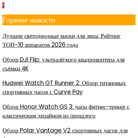
Перейти
к
Горячие новости
содержимому
Лучшие светодиодные маски для лица: Рейтинг
ТОП-10 аппаратов 2026 года
Обзор DJI Flip: ультралёгкого квадрокоптера для
съёмки 4K
Huawei Watch GT Runner 2: Обзор титановых
спортивных часов с Curve Pay
Обзор Honor Watch GS 3: часы фитнес-трекер с
классическим дизайном из прошлого
Обзор Polar Vantage V2 спортивных часов для