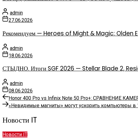
admin
27.06.2026
Рекомендуем — Heroes of Might & Magic: Olden E
admin
18.06.2026
СТЫДНО. Итоги SGF 2026 — Stellar Blade 2, Residen
admin
08.06.2026
Предыдущая
Навигация
Honor 400 Pro vs Infinix Note 50 Pro+: СРАВНЕНИЕ КА
запись:
Следующая
«Невидимые магниты» могут ускорить компьютеры в 
по
запись:
Новости IT
записям
Новости IT