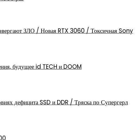
извергают ЗЛО / Новая RTX 3060 / Токсичная Sony
ения, будущее id TECH и DOOM
х дефицита SSD и DDR / Тряска по Супергерл
100