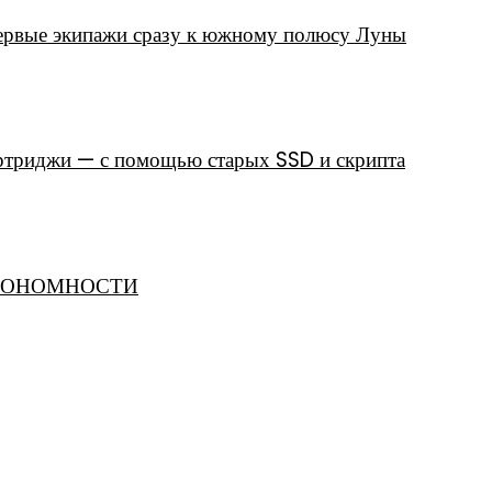
первые экипажи сразу к южному полюсу Луны
артриджи — с помощью старых SSD и скрипта
АВТОНОМНОСТИ