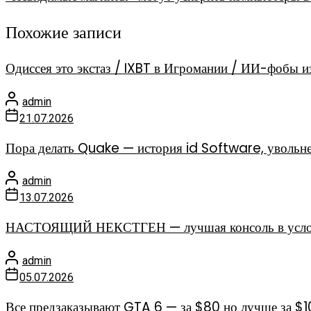
Похожие записи
Одиссея это экстаз / IXBT в Игромании / ИИ-фобы 
admin
21.07.2026
Пора делать Quake — история id Software, увольн
admin
13.07.2026
НАСТОЯЩИЙ НЕКСТГЕН — лучшая консоль в условия
admin
05.07.2026
Все предзаказывают GTA 6 — за $80 но лучше за $