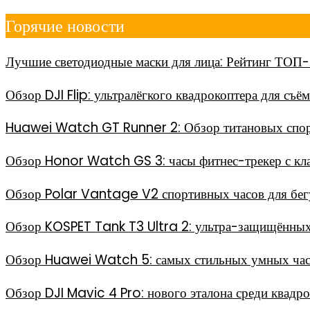
Перейти
Горячие новости
к
содержимому
Лучшие светодиодные маски для лица: Рейтинг ТОП-
Обзор DJI Flip: ультралёгкого квадрокоптера для съё
Huawei Watch GT Runner 2: Обзор титановых спор
Обзор Honor Watch GS 3: часы фитнес-трекер с кл
Обзор Polar Vantage V2 спортивных часов для бег
Обзор KOSPET Tank T3 Ultra 2: ультра-защищённых
Обзор Huawei Watch 5: самых стильных умных часо
Обзор DJI Mavic 4 Pro: нового эталона среди квадр