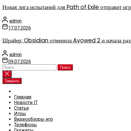
Новая лига испытаний для Path of Exile отправит иг
admin
17.07.2026
Шрайер: Obsidian отменила Avowed 2 и начала раз
admin
09.07.2026
Найти:
Закрыть
Главная
Новости IT
Статьи
Игры
Видеообзоры игр
Телефоны
Гаджеты