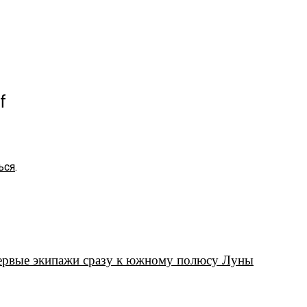
f
ься
.
первые экипажи сразу к южному полюсу Луны