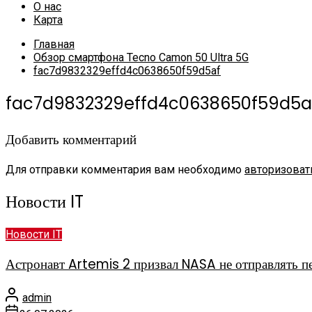
О нас
Карта
Главная
Обзор смартфона Tecno Camon 50 Ultra 5G
fac7d9832329effd4c0638650f59d5af
fac7d9832329effd4c0638650f59d5a
Добавить комментарий
Для отправки комментария вам необходимо
авторизоват
Новости IT
Новости IT
Астронавт Artemis 2 призвал NASA не отправлять 
admin