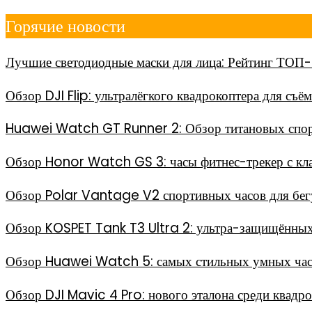
Перейти
Горячие новости
к
содержимому
Лучшие светодиодные маски для лица: Рейтинг ТОП-
Обзор DJI Flip: ультралёгкого квадрокоптера для съё
Huawei Watch GT Runner 2: Обзор титановых спор
Обзор Honor Watch GS 3: часы фитнес-трекер с кл
Обзор Polar Vantage V2 спортивных часов для бег
Обзор KOSPET Tank T3 Ultra 2: ультра-защищённых
Обзор Huawei Watch 5: самых стильных умных часо
Обзор DJI Mavic 4 Pro: нового эталона среди квадр