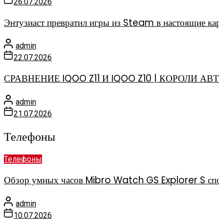
26.07.2026
Энтузиаст превратил игры из Steam в настоящие к
admin
22.07.2026
СРАВНЕНИЕ IQOO Z11 И IQOO Z10 | КОРОЛИ 
admin
21.07.2026
Телефоны
Телефоны
Обзор умных часов Mibro Watch GS Explorer S спо
admin
10.07.2026