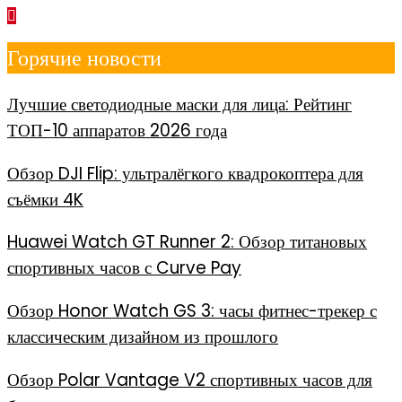
Перейти
к
Горячие новости
содержимому
Лучшие светодиодные маски для лица: Рейтинг
ТОП-10 аппаратов 2026 года
Обзор DJI Flip: ультралёгкого квадрокоптера для
съёмки 4K
Huawei Watch GT Runner 2: Обзор титановых
спортивных часов с Curve Pay
Обзор Honor Watch GS 3: часы фитнес-трекер с
классическим дизайном из прошлого
Обзор Polar Vantage V2 спортивных часов для