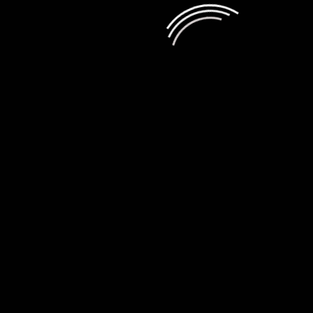
Обзор умных часов Mibro Watch GS Explorer
S спортивной направленности
admin
10.07.2026
Обзор смартфона Tecno Camon 50
Ultra 5G
admin
05.06.2026
Обзор смартфона OnePlus Nord 6
admin
20.05.2026
Игры