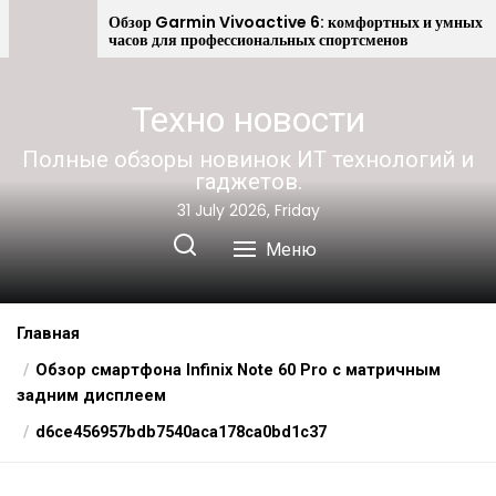
Android
Обзор Garmin Vivoactive 6: комфортных и умных
часов для профессиональных спортсменов
Техно новости
Полные обзоры новинок ИТ технологий и
гаджетов.
31 July 2026, Friday
Меню
Главная
Обзор смартфона Infinix Note 60 Pro с матричным
задним дисплеем
d6ce456957bdb7540aca178ca0bd1c37