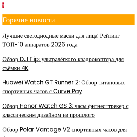
Перейти
к
Горячие новости
содержимому
Лучшие светодиодные маски для лица: Рейтинг
ТОП-10 аппаратов 2026 года
Обзор DJI Flip: ультралёгкого квадрокоптера для
съёмки 4K
Huawei Watch GT Runner 2: Обзор титановых
спортивных часов с Curve Pay
Обзор Honor Watch GS 3: часы фитнес-трекер с
классическим дизайном из прошлого
Обзор Polar Vantage V2 спортивных часов для