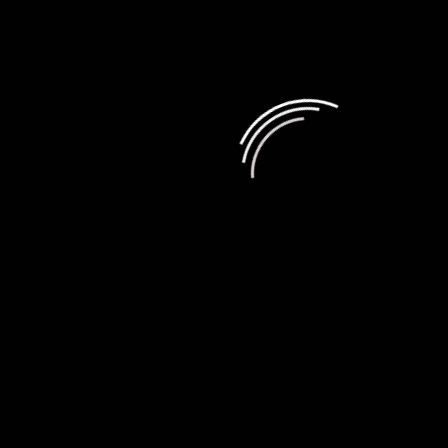
ТЕЛЕФОНЫ
Обзор умных часов Mibro Watch GS Explorer
S спортивной направленности
admin
10.07.2026
Обзор смартфона Tecno Camon 50
Ultra 5G
admin
05.06.2026
Обзор смартфона OnePlus Nord 6
admin
20.05.2026
Игры