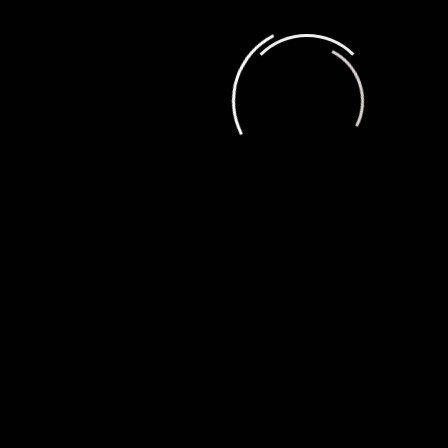
S спортивной направленности
admin
10.07.2026
Обзор смартфона Tecno Camon 50
Ultra 5G
admin
05.06.2026
Обзор смартфона OnePlus Nord 6
admin
20.05.2026
Игры