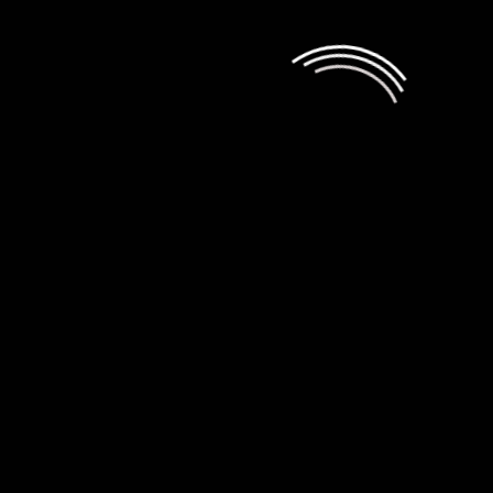
S спортивной направленности
admin
10.07.2026
Обзор смартфона Tecno Camon 50
Ultra 5G
admin
05.06.2026
Обзор смартфона OnePlus Nord 6
admin
20.05.2026
Игры