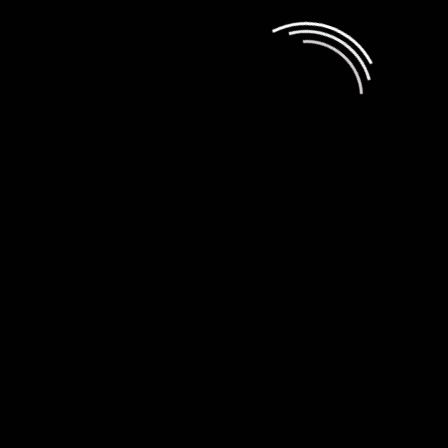
S спортивной направленности
admin
10.07.2026
Обзор смартфона Tecno Camon 50
Ultra 5G
admin
05.06.2026
Обзор смартфона OnePlus Nord 6
admin
20.05.2026
Игры